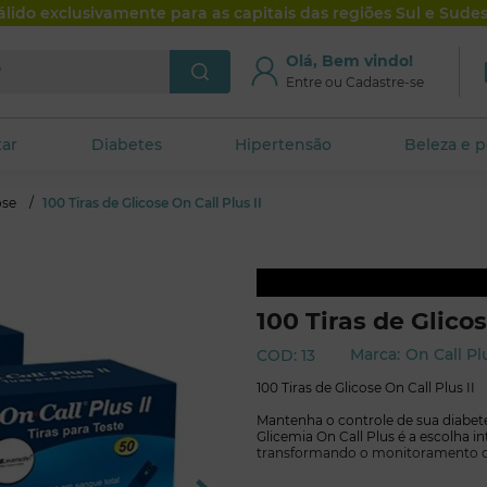
álido exclusivamente para as capitais das regiões Sul e Sudes
je?
Olá, Bem vindo!
artamentos
GlicoLev Club
Entre ou Cadastre-se
tar
Diabetes
Hipertensão
Beleza e 
ose
100 Tiras de Glicose On Call Plus II
100 Tiras de Glicos
On Call Plu
Marca:
COD
:
13
100 Tiras de Glicose On Call Plus II
Mantenha o controle de sua diabete
Glicemia On Call Plus é a escolha i
transformando o monitoramento diá
reconhecida da Medlevensohn e apro
o que você precisa para uma gestã