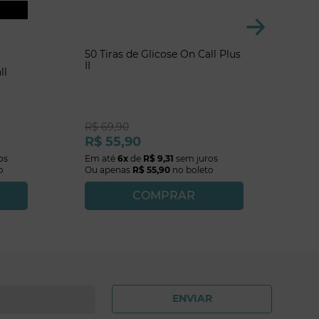
50 Tiras de Glicose On Call Plus
II
ll
R$
69
,
90
R$
55
,
90
os
Em até
6
x
de
R$
9
,
31
sem juros
o
Ou apenas
R$
55
,
90
no boleto
COMPRAR
ENVIAR