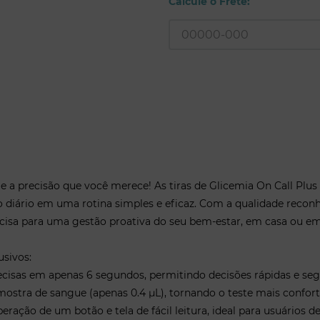
4. Ler o Resultado: Em 6 segundos, 
Calcule o Frete:
5. Descartar: Retire e descarte a ti
Ideal Para:
• Pacientes com Diabetes Tipo 1 e T
• Gestantes com Diabetes Gestacio
• Cuidadores e Familiares
• Profissionais de Saúde (clínicas, h
• Qualquer pessoa que necessite d
 a precisão que você merece! As tiras de Glicemia On Call Plus
 diário em uma rotina simples e eficaz. Com a qualidade recon
precisa para uma gestão proativa do seu bem-estar, em casa ou em
usivos:
recisas em apenas 6 segundos, permitindo decisões rápidas e seg
ostra de sangue (apenas 0.4 µL), tornando o teste mais confort
eração de um botão e tela de fácil leitura, ideal para usuários de