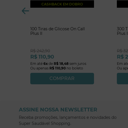
CASHBACK EM DOBRO
100 Tiras de Glicose On Call
300 T
Plus II
Plus I
R$
242
,
90
R$
3
R$
110
,
90
R$
Em até
6
x
de
R$
18
,
48
sem juros
Em at
Ou apenas
R$
110
,
90
no boleto
Ou ap
COMPRAR
ASSINE NOSSA NEWSLETTER
Receba promoções, lançamentos e novidades do
Super Saudável Shopping.