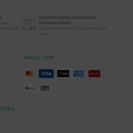
S
FORNECEDORES NACIONAIS E
etes
INTERNACIONAIS
s os meses
De grande expressão no segmento da
saúde
PAGUE COM
REDES