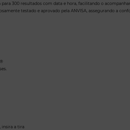
para 300 resultados com data e hora, facilitando o acompanham
rosamente testado e aprovado pela ANVISA, assegurando a conf
s®
ses.
insira a tira