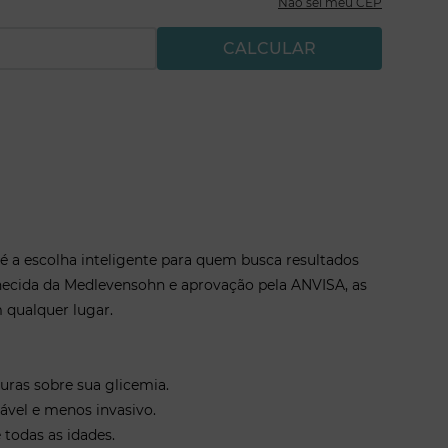
seu resultado aparecerá na tela.
Não sei meu CEP
ra e a lanceta de forma segura.
CALCULAR
ipo 2
nal
ospitais, consultórios)
e monitoramento glicêmico regular e preciso.
 é a escolha inteligente para quem busca resultados
hecida da Medlevensohn e aprovação pela ANVISA, as
 qualquer lugar.
uras sobre sua glicemia.
ável e menos invasivo.
 todas as idades.