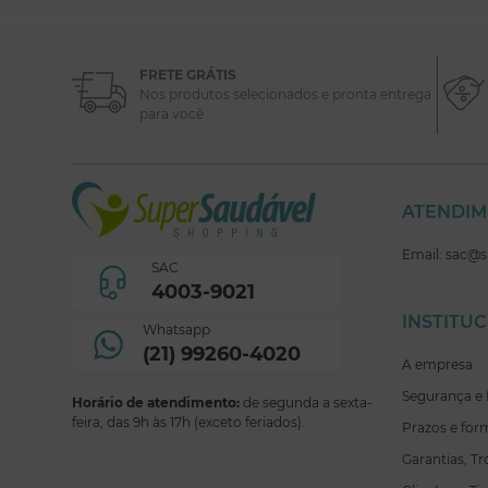
FRETE GRÁTIS
Nos produtos selecionados e pronta entrega
para você
ATENDI
Email: sac@
SAC
4003-9021
INSTITU
Whatsapp
(21) 99260-4020
A empresa
Segurança e 
Horário de atendimento:
de segunda a sexta-
feira, das 9h às 17h (exceto feriados).
Prazos e for
Garantias, T