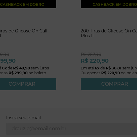
CASHBACK EM DOBRO
CASHBACK EM DOBRO
iras de Glicose On Call
200 Tiras de Glicose On Ca
I
Plus II
29
,
90
R$
257
,
90
299
,
90
R$
220
,
90
é
6
x
de
R$
49
,
98
sem juros
Em até
6
x
de
R$
36
,
81
sem jur
enas
R$
299
,
90
no boleto
Ou apenas
R$
220
,
90
no bolet
COMPRAR
COMPRAR
Insira seu e-mail