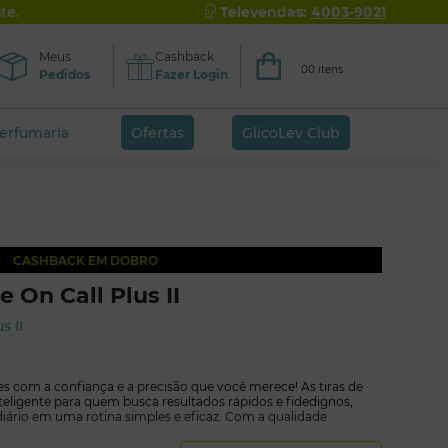
te.
Televendas:
4003-9021
Meus
Cashback
00 itens
Pedidos
Fazer Login
perfumaria
Ofertas
GlicoLev Club
CASHBACK EM DOBRO
e On Call Plus II
s II
s com a confiança e a precisão que você merece! As tiras de
nteligente para quem busca resultados rápidos e fidedignos,
rio em uma rotina simples e eficaz. Com a qualidade
vação pela ANVISA, as tiras de glicemia On Call Plus II oferece
o proativa do seu bem-estar, em casa ou em qualquer lugar.