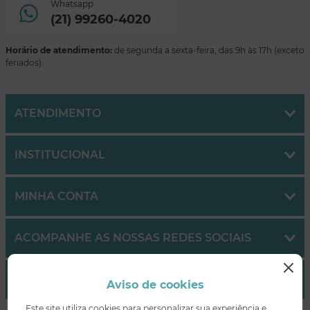
Whatsapp
(21) 99260-4020
Horário de atendimento:
de segunda a sexta-feira, das 9h às 17h (exceto
feriados).
ATENDIMENTO
INSTITUCIONAL
MINHA CONTA
ACOMPANHE AS NOSSAS REDES SOCIAIS
PAGUE COM
Aviso de cookies
Este site utiliza cookies para personalizar sua experiência e