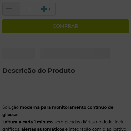
Sensor Smart 2.0 Medlevensohn.
－
＋
Como Usar
Fácil instalação
. Aplique o sensor e conecte ao aplicativo SMART para
monitoramento contínuo.
COMPRAR
Indicado Para
Adultos e Gestantes
Crianças a partir de 2 anos
.
Descrição do Produto
Solução
moderna para monitoramento contínuo de
glicose
.
Leitura a cada 1 minuto
, sem picadas diárias no dedo. Inclui
gráficos,
alertas automáticos
e integração com o aplicativo