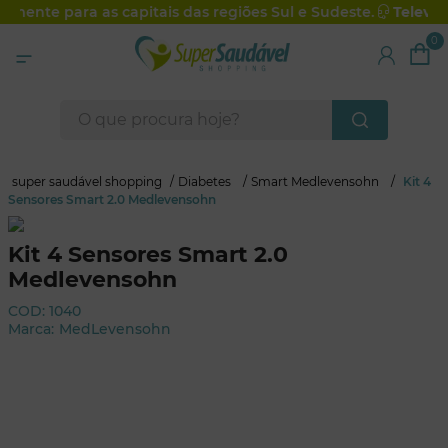
amente para as capitais das regiões Sul e Sudeste.
Televen
0
fechar
O que procura hoje?
Diabetes
Smart Medlevensohn
Kit 4
super saudável shopping
Sensores Smart 2.0 Medlevensohn
Kit 4 Sensores Smart 2.0
Medlevensohn
COD
:
1040
MedLevensohn
Marca: