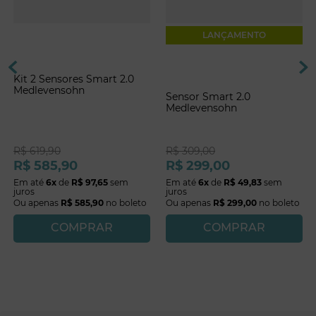
LANÇAMENTO
Kit 2 Sensores Smart 2.0
Medlevensohn
Sensor Smart 2.0
Medlevensohn
R$
619
,
90
R$
309
,
00
R$
585
,
90
R$
299
,
00
Em até
6
x
de
R$
97
,
65
sem
Em até
6
x
de
R$
49
,
83
sem
juros
juros
Ou apenas
R$
585
,
90
no boleto
Ou apenas
R$
299
,
00
no boleto
COMPRAR
COMPRAR