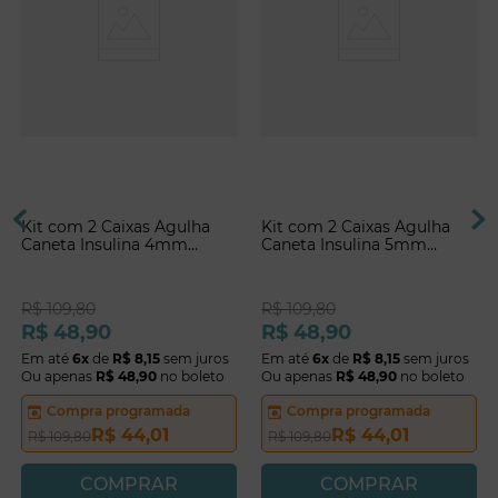
Kit com 2 Caixas Agulha
Kit com 2 Caixas Agulha
Caneta Insulina 4mm
Caneta Insulina 5mm
Medlevensohn
Medlevensohn
R$
109
,
80
R$
109
,
80
R$
48
,
90
R$
48
,
90
Em até
6
x
de
R$
8
,
15
sem juros
Em até
6
x
de
R$
8
,
15
sem juros
Ou apenas
R$
48
,
90
no boleto
Ou apenas
R$
48
,
90
no boleto
Compra programada
Compra programada
R$
44
,
01
R$
44
,
01
R$
109
,
80
R$
109
,
80
COMPRAR
COMPRAR