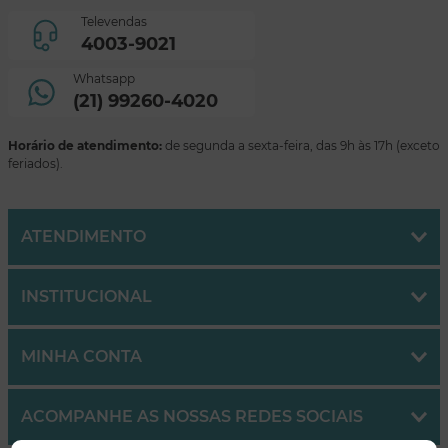
Televendas
4003-9021
Whatsapp
(21) 99260-4020
Horário de atendimento:
de segunda a sexta-feira, das 9h às 17h (exceto
feriados).
ATENDIMENTO
INSTITUCIONAL
MINHA CONTA
ACOMPANHE AS NOSSAS REDES SOCIAIS