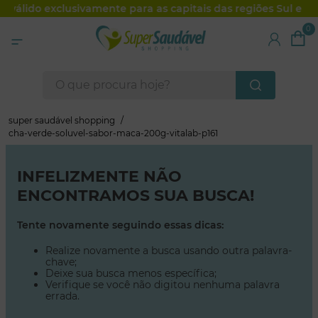
, válido exclusivamente para as capitais das regiões Sul e Su
0
fechar
O que procura hoje?
super saudável shopping
cha-verde-soluvel-sabor-maca-200g-vitalab-p161
INFELIZMENTE NÃO
ENCONTRAMOS SUA BUSCA!
Tente novamente seguindo essas dicas:
Realize novamente a busca usando outra palavra-
chave;
Deixe sua busca menos específica;
Verifique se você não digitou nenhuma palavra
errada.