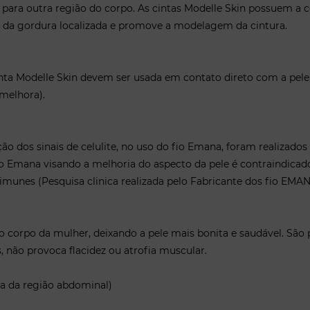
para outra região do corpo. As cintas Modelle Skin possuem a c
o da gordura localizada e promove a modelagem da cintura.
 Cinta Modelle Skin devem ser usada em contato direto com a pel
 melhora).
ção dos sinais de celulite, no uso do fio Emana, foram realiz
io Emana visando a melhoria do aspecto da pele é contraindica
oimunes (Pesquisa clinica realizada pelo Fabricante dos fio EMAN
o corpo da mulher, deixando a pele mais bonita e saudável. São 
s, não provoca flacidez ou atrofia muscular.
ea da região abdominal)