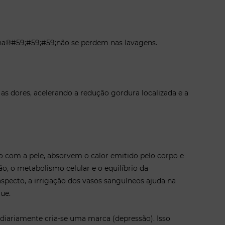
ana®#59;#59;#59;não se perdem nas lavagens.
 as dores, acelerando a redução gordura localizada e a
o com a pele, absorvem o calor emitido pelo corpo e
, o metabolismo celular e o equilíbrio da
specto, a irrigação dos vasos sanguíneos ajuda na
ue.
diariamente cria-se uma marca (depressão). Isso