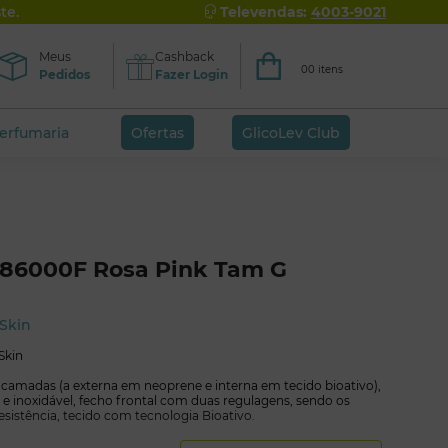
te.
Televendas:
4003-9021
Meus
Cashback
00 itens
Pedidos
Fazer Login
perfumaria
Ofertas
GlicoLev Club
 86000F Rosa Pink Tam G
Skin
Skin
amadas (a externa em neoprene e interna em tecido bioativo),
 e inoxidável, fecho frontal com duas regulagens, sendo os
esistência, tecido com tecnologia Bioativo.
rpo humano e o devolve sob a forma de raios de Infravermelho