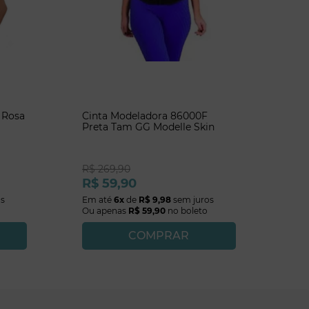
 Rosa
Cinta Modeladora 86000F
Preta Tam GG Modelle Skin
R$
269
,
90
R$
59
,
90
os
Em até
6
x
de
R$
9
,
98
sem juros
Ou apenas
R$
59
,
90
no boleto
COMPRAR