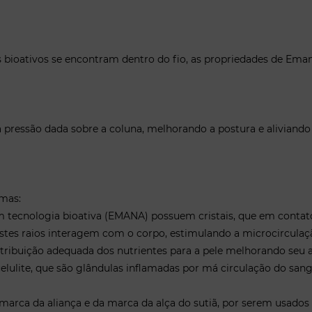
s bioativos se encontram dentro do fio, as propriedades de Em
 a pressão dada sobre a coluna, melhorando a postura e aliviando
rmas:
om tecnologia bioativa (EMANA) possuem cristais, que em contat
tes raios interagem com o corpo, estimulando a microcirculação
tribuição adequada dos nutrientes para a pele melhorando seu a
lulite, que são glândulas inflamadas por má circulação do sang
rca da aliança e da marca da alça do sutiã, por serem usados 