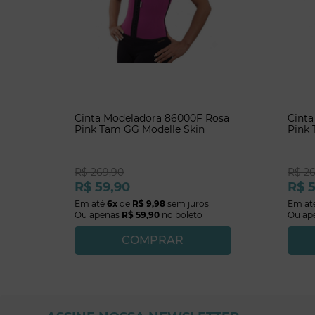
Cinta Modeladora 86000F Rosa
Cint
Pink Tam GG Modelle Skin
Pink 
R$
269
,
90
R$
2
R$
59
,
90
R$
Em até
6
x
de
R$
9
,
98
sem juros
Em at
Ou apenas
R$
59
,
90
no boleto
Ou ap
COMPRAR