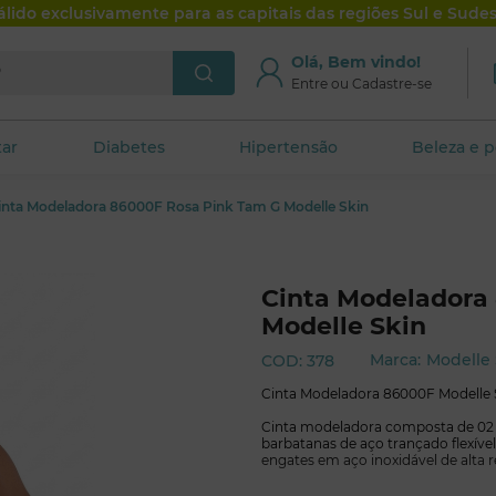
álido exclusivamente para as capitais das regiões Sul e Sudes
je?
Olá, Bem vindo!
artamentos
GlicoLev Club
Entre ou Cadastre-se
tar
Diabetes
Hipertensão
Beleza e 
inta Modeladora 86000F Rosa Pink Tam G Modelle Skin
Cinta Modeladora
Modelle Skin
Modelle 
Marca:
COD
:
378
Cinta Modeladora 86000F Modelle 
Cinta modeladora composta de 02 c
barbatanas de aço trançado flexível
engates em aço inoxidável de alta r
O fio Emana absorve o calor do co