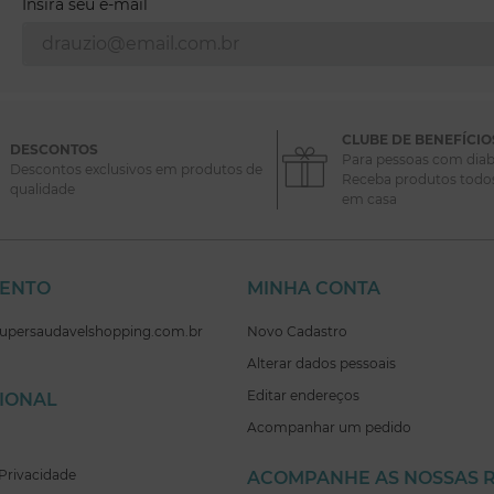
Insira seu e-mail
CLUBE DE BENEFÍCIO
DESCONTOS
Para pessoas com diab
Descontos exclusivos em produtos de
Receba produtos todo
qualidade
em casa
MENTO
MINHA CONTA
supersaudavelshopping.com.br
Novo Cadastro
Alterar dados pessoais
Editar endereços
CIONAL
Acompanhar um pedido
Privacidade
ACOMPANHE AS NOSSAS 