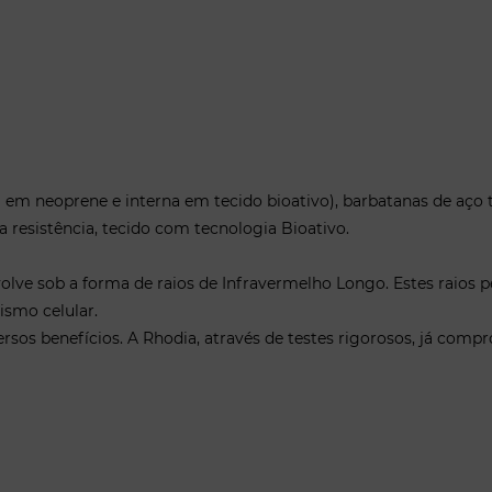
Compressão local: Agem com o mes
sutiã, por serem usados diariamen
migração das gorduras locais para 
compressão exata para atingir a te
migração da gordura localizada e
3. Modo de uso
Para redução das celulites ( Lipodi
contato direto com a pele, por um 
consecutivos é possível perceber si
m neoprene e interna em tecido bioativo), barbatanas de aço tra
4. Contra indicações
 resistência, tecido com tecnologia Bioativo.
Os efeitos de melhoria do aspecto d
Emana, foram realizados e demons
intacta. Desse modo, o uso do fio 
para mulheres gravidas, assim como
lve sob a forma de raios de Infravermelho Longo. Estes raios 
doenças autoimunes (Pesquisa clini
ismo celular.
5. Mitos
sos benefícios. A Rhodia, através de testes rigorosos, já compr
As cintas Modelle Skin são desenvo
bonita e saudável. São produzidas c
ou na pratica de exercícios físicos,
Cintura (referência aproximada da 
Tamanho:
- M: 81 - 87cm