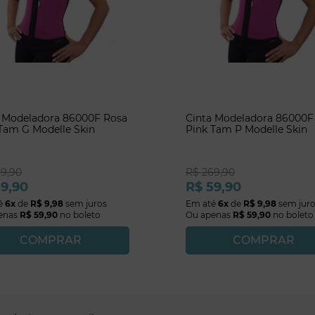
a Modeladora 86000F Rosa
Cinta Modeladora 86000F
Tam G Modelle Skin
Pink Tam P Modelle Skin
69
,
90
R$
269
,
90
59
,
90
R$
59
,
90
é
6
x
de
R$
9
,
98
sem juros
Em até
6
x
de
R$
9
,
98
sem jur
enas
R$
59
,
90
no boleto
Ou apenas
R$
59
,
90
no boleto
COMPRAR
COMPRAR