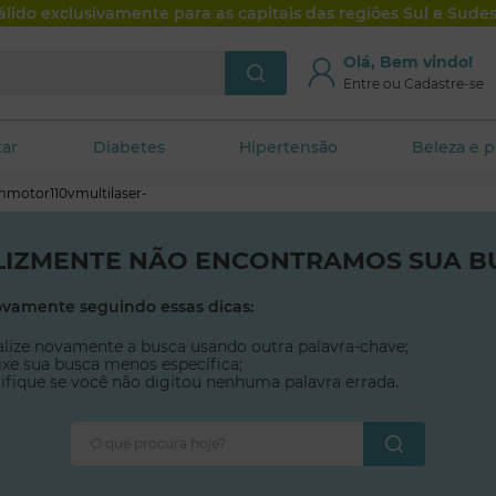
álido exclusivamente para as capitais das regiões Sul e Sudes
Olá, Bem vindo!
ntos
GlicoLev Club
Entre ou Cadastre-se
tar
Diabetes
Hipertensão
Beleza e 
motor110vmultilaser-
LIZMENTE NÃO ENCONTRAMOS SUA B
ovamente seguindo essas dicas:
alize novamente a busca usando outra palavra-chave;
xe sua busca menos específica;
ifique se você não digitou nenhuma palavra errada.
O que procura hoje?