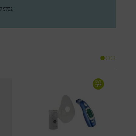
7-5732
36%
OFF