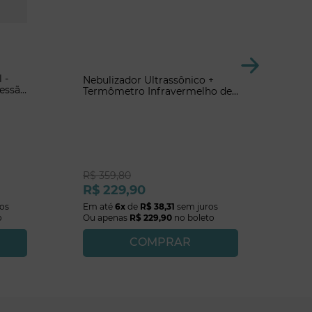
 -
Nebulizador Ultrassônico +
ressão
Termômetro Infravermelho de
Testa
R$
359
,
80
R$
229
,
90
os
Em até
6
x
de
R$
38
,
31
sem juros
o
Ou apenas
R$
229
,
90
no boleto
COMPRAR