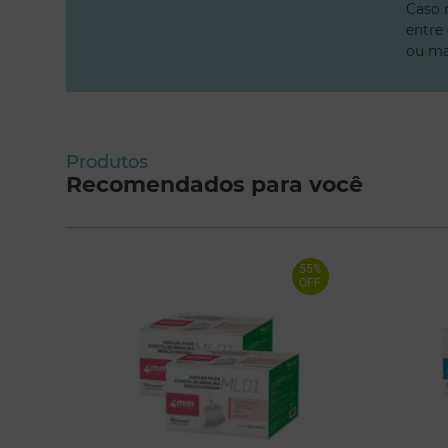
Caso 
entre
ou ma
Produtos
Recomendados para você
55%
OFF