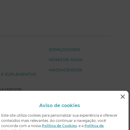
ESPAÇADORES
MONITOR ASMA
MASSAGEADOR
 E SUPLEMENTOS
 e vitaminas
Aviso de cookies
bilização
Este site utiliza cookies para personalizar sua experiência e oferecer
conteúdos mais relevantes. Ao continuar a navegação, você
concorda com a nossa
Política de Cookies
. e a
Política de
t