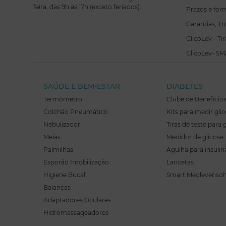
feira, das 9h às 17h (exceto feriados).
Prazos e for
Garantias, T
GlicoLev - Ti
GlicoLev- SM
SAÚDE E BEM-ESTAR
DIABETES
Termômetro
Clube de Benefício
Colchão Pneumático
Kits para medir gli
Nebulizador
Tiras de teste para 
Meias
Medidor de glicose
Palmilhas
Agulha para insulin
Esporão Imobilização
Lancetas
Higiene Bucal
Smart Medlevenso
Balanças
Adaptadores Oculares
Hidromassageadores