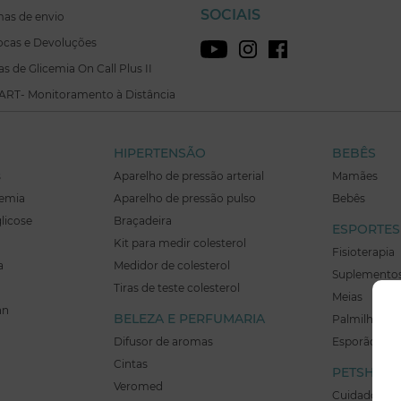
SOCIAIS
mas de envio
rocas e Devoluções
ras de Glicemia On Call Plus II
ART- Monitoramento à Distância
HIPERTENSÃO
BEBÊS
s
Aparelho de pressão arterial
Mamães
cemia
Aparelho de pressão pulso
Bebês
glicose
Braçadeira
ESPORTES
Kit para medir colesterol
Fisioterapia
a
Medidor de colesterol
Suplementos
Tiras de teste colesterol
Meias
hn
BELEZA E PERFUMARIA
Palmilhas
Difusor de aromas
Esporão Imo
Cintas
PETSHOP
Veromed
Cuidados Pe