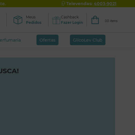
te.
Televendas:
4003-9021
Meus
Cashback
00 itens
Pedidos
Fazer Login
perfumaria
Ofertas
GlicoLev Club
USCA!