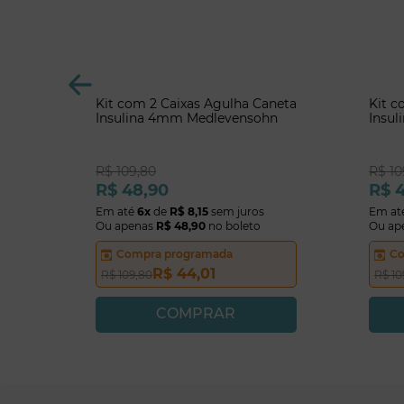
Kit com 2 Caixas Agulha Caneta
Kit c
Insulina 4mm Medlevensohn
Insu
R$
109
,
80
R$
10
R$
48
,
90
R$
Em até
6
x
de
R$
8
,
15
sem juros
Em at
Ou apenas
R$
48
,
90
no boleto
Ou ap
Compra programada
Co
R$
44
,
01
R$
109
,
80
R$
10
COMPRAR