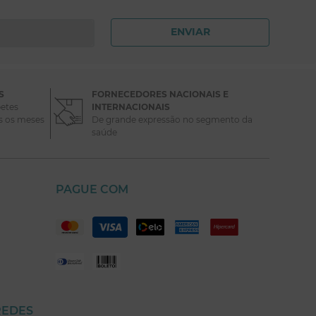
ENVIAR
S
FORNECEDORES NACIONAIS E
etes
INTERNACIONAIS
s os meses
De grande expressão no segmento da
saúde
PAGUE COM
REDES