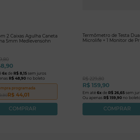
Termômetro de Testa Dual
om 2 Caixas Agulha Caneta
Microlife + 1 Monitor de P
lina 5mm Medlevensohn
MedLevensohn
9
,
80
48
,
90
é
6
x
de
R$
8
,
15
sem juros
enas
R$
48
,
90
no boleto
R$
229
,
80
R$
159
,
90
mpra programada
Em até
6
x
de
R$
26
,
65
sem jur
R$
44
,
01
9
,
80
Ou apenas
R$
159
,
90
no bolet
COMPRAR
COMPRAR