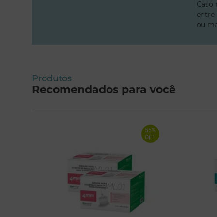
Caso 
entre
ou ma
Produtos
Recomendados para você
55%
OFF