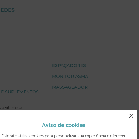
REDES
ESPAÇADORES
MONITOR ASMA
MASSAGEADOR
 E SUPLEMENTOS
 e vitaminas
Aviso de cookies
bilização
Este site utiliza cookies para personalizar sua experiência e oferecer