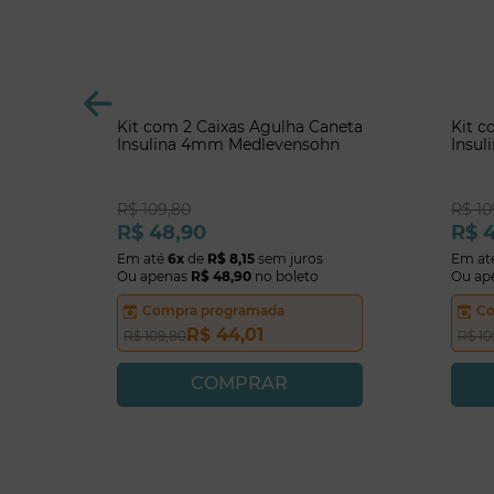
Kit com 2 Caixas Agulha Caneta
Kit c
Insulina 4mm Medlevensohn
Insu
R$
109
,
80
R$
10
R$
48
,
90
R$
Em até
6
x
de
R$
8
,
15
sem juros
Em at
Ou apenas
R$
48
,
90
no boleto
Ou ap
Compra programada
Co
R$
44
,
01
R$
109
,
80
R$
10
COMPRAR