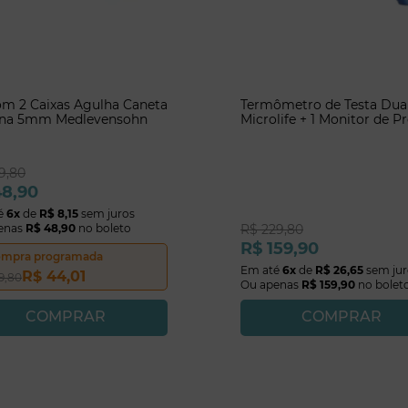
om 2 Caixas Agulha Caneta
Termômetro de Testa Dual
lina 5mm Medlevensohn
Microlife + 1 Monitor de P
MedLevensohn
9
,
80
48
,
90
é
6
x
de
R$
8
,
15
sem juros
enas
R$
48
,
90
no boleto
R$
229
,
80
R$
159
,
90
mpra programada
Em até
6
x
de
R$
26
,
65
sem jur
R$
44
,
01
9
,
80
Ou apenas
R$
159
,
90
no bolet
COMPRAR
COMPRAR