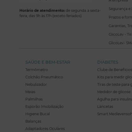
A empresa
Segurança e 
Horário de atendimento:
de segunda a sexta-
feira, das 9h às 17h (exceto feriados).
Prazos e for
Garantias, T
GlicoLev - Ti
GlicoLev- SM
SAÚDE E BEM-ESTAR
DIABETES
Termômetro
Clube de Benefício
Colchão Pneumático
Kits para medir gli
Nebulizador
Tiras de teste para 
Meias
Medidor de glicose
Palmilhas
Agulha para insulin
Esporão Imobilização
Lancetas
Higiene Bucal
Smart Medlevenso
Balanças
Adaptadores Oculares