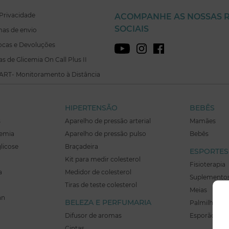
Privacidade
ACOMPANHE AS NOSSAS 
SOCIAIS
mas de envio
rocas e Devoluções
ras de Glicemia On Call Plus II
ART- Monitoramento à Distância
HIPERTENSÃO
BEBÊS
s
Aparelho de pressão arterial
Mamães
cemia
Aparelho de pressão pulso
Bebês
glicose
Braçadeira
ESPORTES
Kit para medir colesterol
Fisioterapia
a
Medidor de colesterol
Suplementos
Tiras de teste colesterol
Meias
hn
BELEZA E PERFUMARIA
Palmilhas
Difusor de aromas
Esporão Imo
Cintas