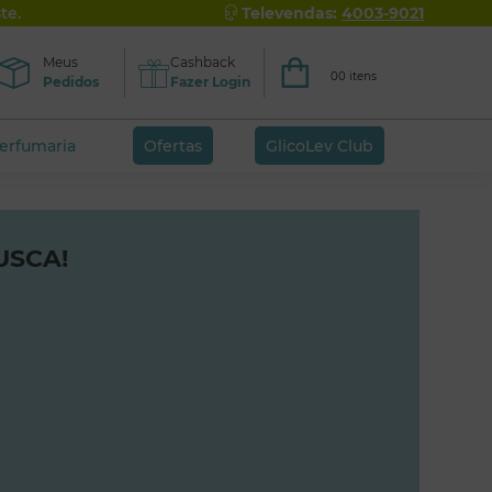
te.
Televendas:
4003-9021
Meus
Cashback
00 itens
Pedidos
Fazer Login
perfumaria
Ofertas
GlicoLev Club
USCA!