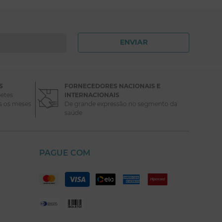
ENVIAR
S
FORNECEDORES NACIONAIS E
etes
INTERNACIONAIS
s os meses
De grande expressão no segmento da
saúde
PAGUE COM