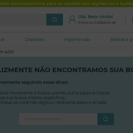
álido exclusivamente para as capitais das regiões Sul e Sudes
je?
Olá, Bem vindo!
artamentos
GlicoLev Club
Entre ou Cadastre-se
tar
Diabetes
Hipertensão
Beleza e 
em-p250
LIZMENTE NÃO ENCONTRAMOS SUA B
ovamente seguindo essas dicas:
alize novamente a busca usando outra palavra-chave;
xe sua busca menos específica;
ifique se você não digitou nenhuma palavra errada.
O que procura hoje?