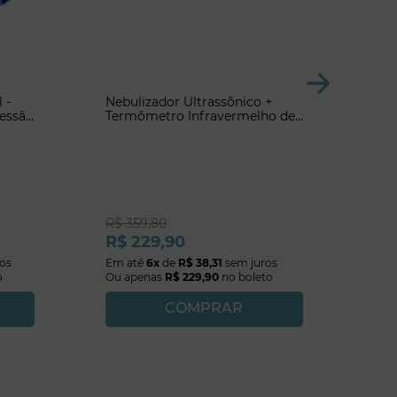
 -
Nebulizador Ultrassônico +
ressão
Termômetro Infravermelho de
Testa
R$
359
,
80
R$
229
,
90
os
Em até
6
x
de
R$
38
,
31
sem juros
o
Ou apenas
R$
229
,
90
no boleto
COMPRAR