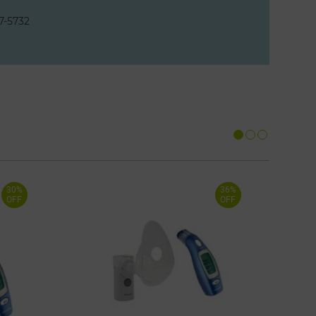
7-5732
30%
36%
OFF
OFF