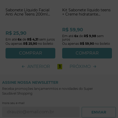
Sabonete Líquido Facial
Kit Sabonete líquido teens
Anti Acne Teens 200ml
+ Creme hidratante
Affinitá
corporal
R$
59
,
90
R$
25
,
90
Em até
6
x
de
R$
9
,
98
sem
Em até
6
x
de
R$
4
,
31
sem juros
juros
Ou apenas
R$
25
,
90
no boleto
Ou apenas
R$
59
,
90
no boleto
COMPRAR
COMPRAR
ANTERIOR
1
PRÓXIMO
ASSINE NOSSA NEWSLETTER
Receba promoções lançamenmtos e novidades do Super
Saudável Shopping
Insira seu e-mail
ENVIAR