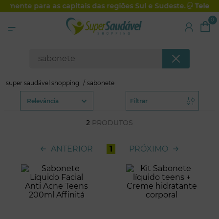
vamente para as capitais das regiões Sul e Sudeste.
Televe
0
fechar
O que procura hoje?
sabonete
super saudável shopping
Relevância
Filtrar
2
PRODUTOS
ANTERIOR
1
PRÓXIMO