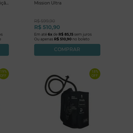
dição
Mission Ultra
R$
599
,
90
R$
510
,
90
os
Em até
6
x
de
R$
85
,
15
sem juros
o
Ou apenas
R$
510
,
90
no boleto
COMPRAR
19%
18%
OFF
OFF