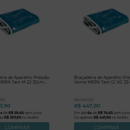
ira de Aparelho Pressão
Braçadeira de Aparelho Pr
MRPA Tam M 22-32cm
Home MRPA Tam G/ XG 32-
fe
52cm Microlife
,
90
R$
547
,
90
7
,
90
R$
447
,
90
6
x
de
R$
59
,
65
sem juros
Em até
6
x
de
R$
74
,
65
sem juro
as
R$
357
,
90
no boleto
Ou apenas
R$
447
,
90
no boleto
COMPRAR
COMPRAR