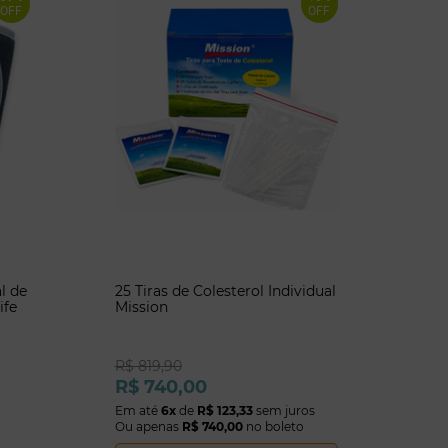
OFF
OFF
l de
25 Tiras de Colesterol Individual
ife
Mission
R$
819
,
90
R$
740
,
00
Em até
6
x
de
R$
123
,
33
sem juros
Ou apenas
R$
740
,
00
no boleto