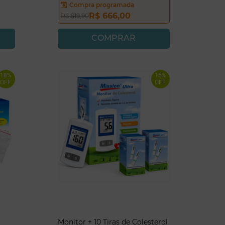
Compra programada
R$
666
,
00
R$
819
,
90
COMPRAR
18%
15%
OFF
OFF
Monitor + 10 Tiras de Colesterol