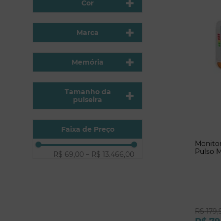
Cor
Braçadeira
Não aplicável
Medidor de colesterol
Marca
Branco
Kit para medir colesterol
Microlife
Azul
Tiras de teste colesterol
Memória
Mission Colesterol
Aparelho de pressão pulso
200 resultados
MedLevensohn
Tamanho da
200 medições
pulseira
13,5 - 21,5 cm
Faixa de Preço
Monitor
Pulso 
R$ 69,00
–
R$ 13.466,00
R$
179
,