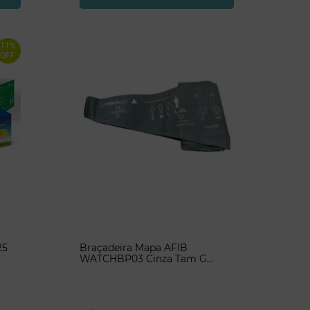
11%
OFF
25
Braçadeira Mapa AFIB
WATCHBP03 Cinza Tam G
32/42- Microlife