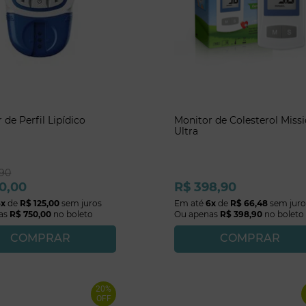
 de Perfil Lipídico
Monitor de Colesterol Miss
n
Ultra
90
0
,
00
R$
398
,
90
6
x
de
R$
125
,
00
sem juros
Em até
6
x
de
R$
66
,
48
sem juro
as
R$
750
,
00
no boleto
Ou apenas
R$
398
,
90
no boleto
COMPRAR
COMPRAR
20%
OFF