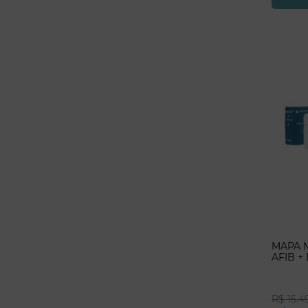
MAPA Mo
AFIB +
R$
15
.
4