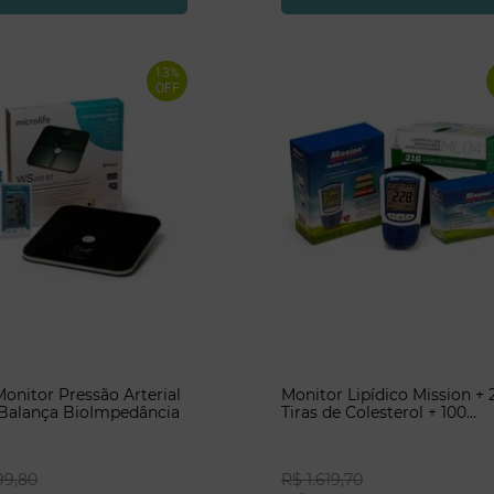
13%
OFF
nitor Pressão Arterial
Monitor Lipídico Mission + 
 Balança BioImpedância
Tiras de Colesterol + 100
lancetas NR32 21G
99
,
80
R$
1
.
619
,
70