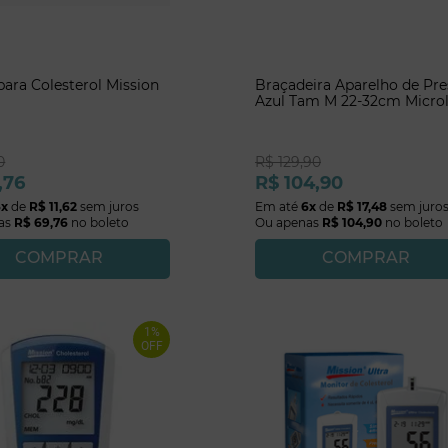
 para Colesterol Mission
Braçadeira Aparelho de Pr
Azul Tam M 22-32cm Microl
0
R$
129
,
90
,
76
R$
104
,
90
6
x
de
R$
11
,
62
sem juros
Em até
6
x
de
R$
17
,
48
sem juro
as
R$
69
,
76
no boleto
Ou apenas
R$
104
,
90
no boleto
COMPRAR
COMPRAR
1%
OFF