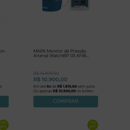
ion
MAPA Monitor de Pressão
Arterial WatchBP 03 AFIB
Microlife
R$
14
.
999
,
90
R$
10
.
900
,
00
s
Em até
6
x
de
R$
1
.
816
,
66
sem juros
Ou apenas
R$
10
.
900
,
00
no boleto
COMPRAR
18%
15%
OFF
OFF