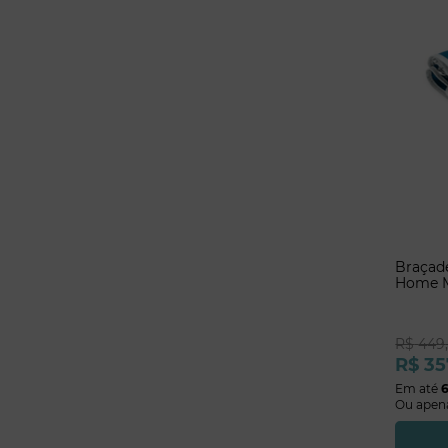
Braçade
Home 
Microli
R$
449
R$
35
Em até
Ou apen