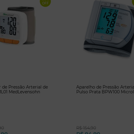
OFF
 de Pressão Arterial de
Aparelho de Pressão Arteria
ML01 MedLevensohn
Pulso Prata BPW100 Microl
90
R$
154
,
90