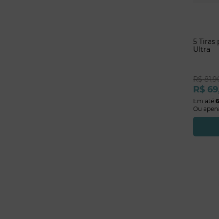
5 Tiras
Ultra
R$
81
,
9
R$
69
Em até
Ou apen