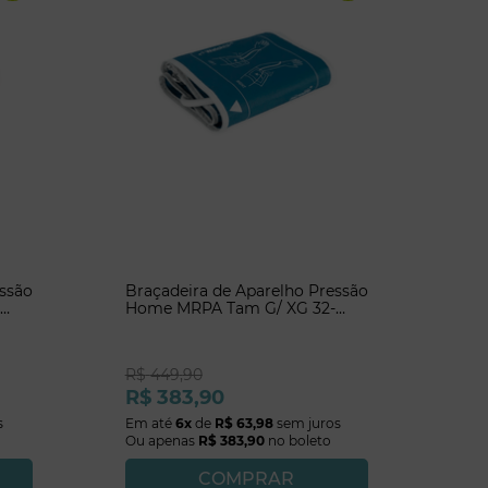
essão
Braçadeira de Aparelho Pressão
Home MRPA Tam G/ XG 32-
42cm Microlife
R$
449
,
90
R$
383
,
90
s
Em até
6
x
de
R$
63
,
98
sem juros
Ou apenas
R$
383
,
90
no boleto
COMPRAR