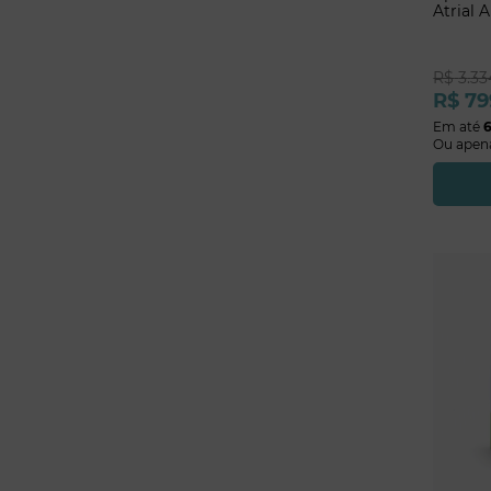
Atrial 
R$
3
.
33
R$
79
Em até
Ou apen