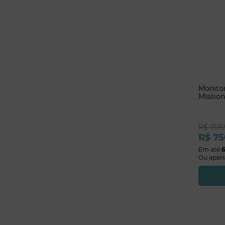
Monitor
Missio
R$
759
,
R$
75
Em até
Ou apen