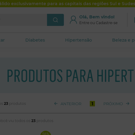
álido exclusivamente para as capitais das regiões Sul e Sudes
je?
Olá, Bem vindo!
artamentos
GlicoLev Club
Entre ou Cadastre-se
tar
Diabetes
Hipertensão
Beleza e 
1
ANTERIOR
PRÓXIMO
 os
23
produtos
Você viu todos os
23
produtos
56%