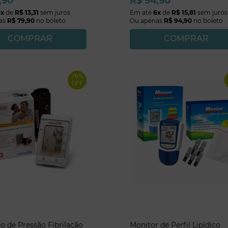
,
90
R$
94
,
90
6
x
de
R$
13
,
31
sem juros
Em até
6
x
de
R$
15
,
81
sem juros
as
R$
79
,
90
no boleto
Ou apenas
R$
94
,
90
no boleto
COMPRAR
COMPRAR
76%
OFF
o de Pressão Fibrilação
Monitor de Perfil Lipídico