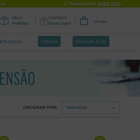
te.
Televendas:
4003-9021
Meus
Cashback
00 itens
Pedidos
Fazer Login
perfumaria
Ofertas
GlicoLev Club
ORDENAR POR:
Relevância
39%
10%