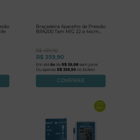
essão
Braçadeira Aparelho de Pressão
ife
BPA200 Tam M/G 22 a 44cm
Microlife
R$
439
,
90
R$
359
,
90
s
Em até
6
x
de
R$
59
,
98
sem juros
Ou apenas
R$
359
,
90
no boleto
COMPRAR
27%
OFF