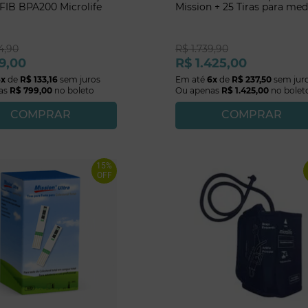
AFIB BPA200 Microlife
Mission + 25 Tiras para me
de Colesterol
4
,
90
R$
1
.
739
,
90
9
,
00
R$
1
.
425
,
00
6
x
de
R$
133
,
16
sem juros
Em até
6
x
de
R$
237
,
50
sem jur
as
R$
799
,
00
no boleto
Ou apenas
R$
1
.
425
,
00
no bolet
COMPRAR
COMPRAR
15%
OFF