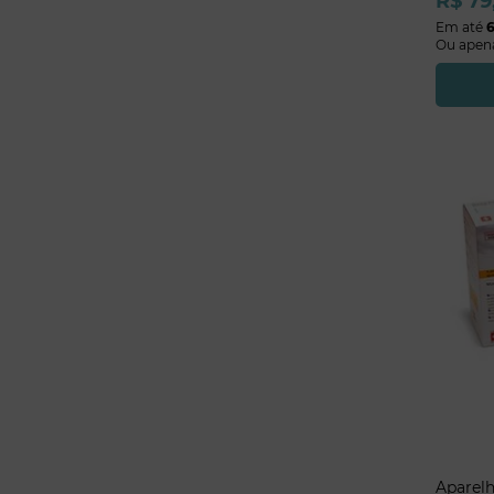
R$
79
Em até
Ou apen
Aparelh