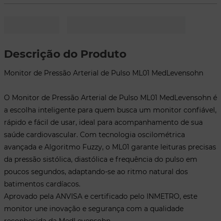
• Alimentação: 2 pilhas AAA (1,5V)
• Desligamento Automático: Após 3 minutos de inatividade
• Peso: Aprox. 120 g (sem pilhas)
• Dimensões: 66 x 70 x 30 mm
• Garantia: 2 anos (monitor) / 1 ano (munhequeira)
• Registro ANVISA: 80560319015
• Aprovado no INMETRO: Portaria 328/2020
Descrição do Produto
Conteúdo da Embalagem:
• 1 Monitor de Pressão Arterial de Pulso ML01
Monitor de Pressão Arterial de Pulso ML01 MedLevensohn
• 1 Munhequeira ajustável (12,5 a 20,5 cm)
• 2 Pilhas AAA
• 1 Estojo
O Monitor de Pressão Arterial de Pulso ML01 MedLevensohn é
• 1 Manual do Usuário
a escolha inteligente para quem busca um monitor confiável,
Como Usar – Medição Simples e Eficaz:
rápido e fácil de usar, ideal para acompanhamento de sua
1. Envolva o monitor no pulso esquerdo, com a tela voltada para cima,
mantendo-o na altura do coração.
saúde cardiovascular. Com tecnologia oscilométrica
2. Respire fundo de 3 a 5 vezes antes de iniciar a medição.
3. Pressione o Botão ON/OFF: O monitor inflará automaticamente e
avançada e Algoritmo Fuzzy, o ML01 garante leituras precisas
iniciará a leitura.
da pressão sistólica, diastólica e frequência do pulso em
4. Leia o Resultado: A pressão sistólica, diastólica e frequência do pulso
aparecerão no visor digital.
poucos segundos, adaptando-se ao ritmo natural dos
Ideal Para:
batimentos cardíacos.
• Pacientes com hipertensão ou histórico familiar
Aprovado pela ANVISA e certificado pelo INMETRO, este
• Idosos, gestantes e usuários em acompanhamento médico
• Profissionais de saúde, cuidadores e clínicas
monitor une inovação e segurança com a qualidade
reconhecida da MedLevensohn.