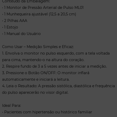
Conteúdo da Embalagem:
• 1 Monitor de Pressão Arterial de Pulso ML01
• 1 Munhequeira ajustável (12,5 a 20,5 cm)
• 2 Pilhas AAA
• 1 Estojo
• 1 Manual do Usuário
Como Usar – Medição Simples e Eficaz:
1. Envolva o monitor no pulso esquerdo, com a tela voltada
para cima, mantendo-o na altura do coração.
2. Respire fundo de 3 a 5 vezes antes de iniciar a medição.
3. Pressione o Botão ON/OFF: O monitor inflará
automaticamente e iniciará a leitura.
4. Leia o Resultado: A pressão sistólica, diastólica e frequência
do pulso aparecerão no visor digital.
Ideal Para:
• Pacientes com hipertensão ou histórico familiar