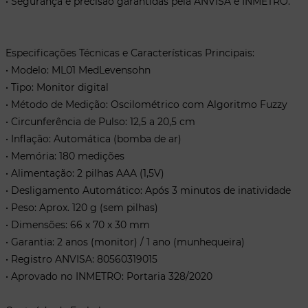
• Segurança e precisão garantidas pela ANVISA e INMETRO.
Especificações Técnicas e Características Principais:
• Modelo: ML01 MedLevensohn
• Tipo: Monitor digital
• Método de Medição: Oscilométrico com Algoritmo Fuzzy
• Circunferência de Pulso: 12,5 a 20,5 cm
• Inflação: Automática (bomba de ar)
• Memória: 180 medições
• Alimentação: 2 pilhas AAA (1,5V)
• Desligamento Automático: Após 3 minutos de inatividade
• Peso: Aprox. 120 g (sem pilhas)
• Dimensões: 66 x 70 x 30 mm
• Garantia: 2 anos (monitor) / 1 ano (munhequeira)
• Registro ANVISA: 80560319015
• Aprovado no INMETRO: Portaria 328/2020