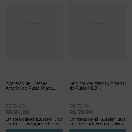
Aparelho de Pressão
Monitor de Pressão Arterial
Arterial de Pulso Prata
de Pulso ML01
BPW100 Microlife
MedLevensohn
R$
154
,
90
R$
179
,
90
R$
94
,
90
R$
79
,
90
Em até
6
x
de
R$
15
,
81
sem juros
Em até
6
x
de
R$
13
,
31
sem juros
Ou apenas
R$
94
,
90
no boleto
Ou apenas
R$
79
,
90
no boleto